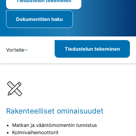
Tiedustelun tekeminen
Dokumenttien haku
Tiedustelun tekeminen
Vorteile
Lisätietoja
Määritelmät
Yhdisteltävät tuotteet
Vastaavat tuotteet
Rakenteelliset ominaisuudet
Matkan ja vääntömomentin tunnistus
Kolmivaihemoottorit