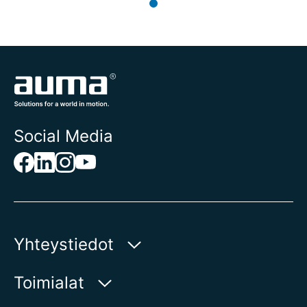
Social Media
Yhteystiedot
AUMA Riester
Toimialat
GmbH & Co. KG