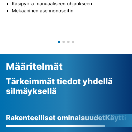
Käsipyörä manuaaliseen ohjaukseen
Mekaaninen asennonosoitin
Määritelmät
Tärkeimmät tiedot yhdellä
silmäyksellä
Rakenteelliset ominaisuudet
Käyttö