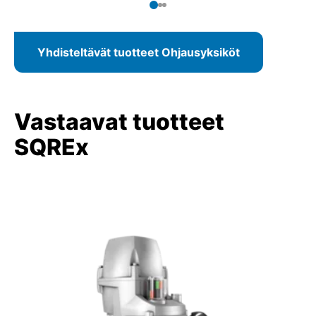
ohjausyksikkö integroidulla paikallisohjausyksiköllä.
oh
Yhdisteltävät tuotteet Ohjausyksiköt
Vastaavat tuotteet
SQREx