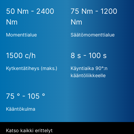
50 Nm - 2400
75 Nm - 1200
Nm
Nm
Momenttialue
Säätömomenttialue
1500 c/h
8 s - 100 s
Kytkentätiheys (maks.)
Käyntiaika 90°:n
kääntöliikkeelle
75 ° - 105 °
Kääntökulma
Katso kaikki erittelyt