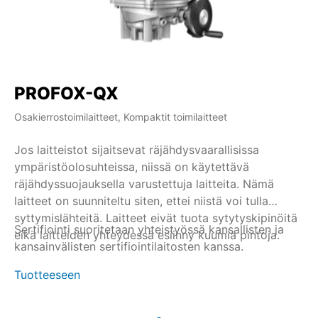
PROFOX-QX
Osakierrostoimilaitteet, Kompaktit toimilaitteet
Jos laitteistot sijaitsevat räjähdysvaarallisissa
ympäristöolosuhteissa, niissä on käytettävä
räjähdyssuojauksella varustettuja laitteita. Nämä
laitteet on suunniteltu siten, ettei niistä voi tulla
syttymislähteitä. Laitteet eivät tuota sytytyskipinöitä
Sertifiointi suoritetaan yhteistyössä kansallisten ja
eikä laitteiden yhteydessä esiinny kuumia pintoja.
kansainvälisten sertifiointilaitosten kanssa.
Tuotteeseen