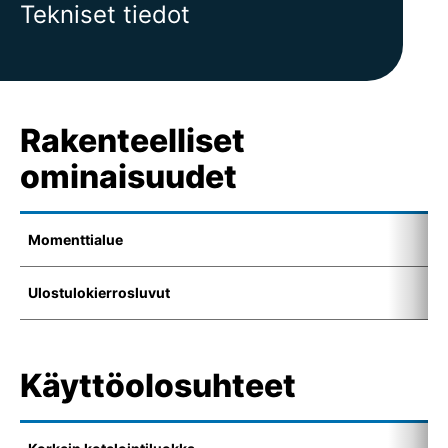
Tekniset tiedot
Rakenteelliset
ominaisuudet
Momenttialue
1
Ulostulokierrosluvut
6
Käyttöolosuhteet