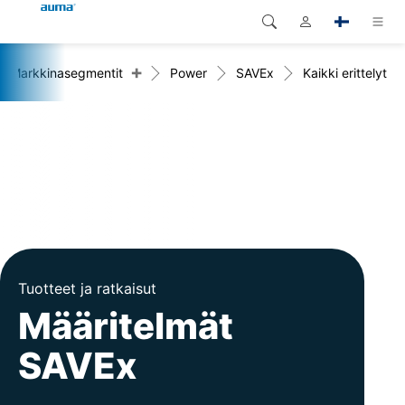
+
Markkinasegmentit
Power
SAVEx
Kaikki erittelyt
Haku
Global
Tuotteet
Eurooppa
Ratkaisut
Dokumentit
Aasia ja Tyynen valtameren
alue
Huolto
Pohjois-Amerikka
Yritys
Tuotteet ja ratkaisut
Yhteystiedot
Määritelmät
SAVEx