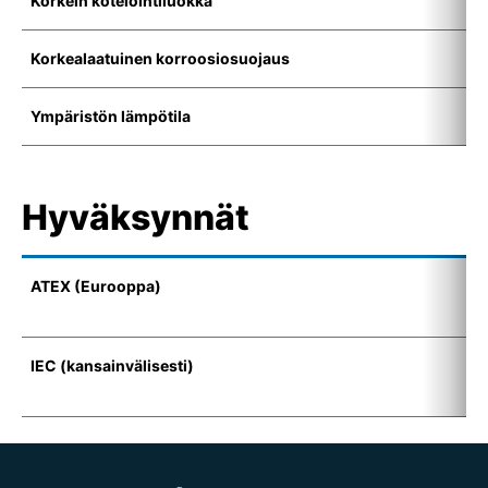
Korkein kotelointiluokka
I
Korkealaatuinen korroosiosuojaus
K
Ympäristön lämpötila
-
Hyväksynnät
ATEX (Eurooppa)
I
(
IEC (kansainvälisesti)
E
t