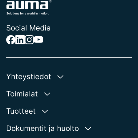
Social Media
Yhteystiedot
AUMA Riester
Toimialat
GmbH & Co. KG
Aumastr 1
Vesi
Tuotteet
79379 Muellheim | Germany
Öljy ja kaasu
Tuotehaku
Dokumentit ja huolto
Näytä kartalla
Energiantuotanto