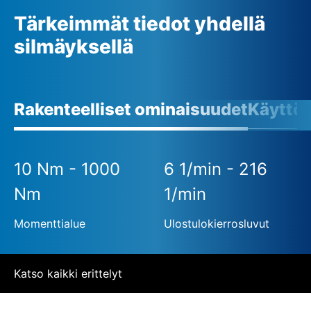
Tärkeimmät tiedot yhdellä
silmäyksellä
Rakenteelliset ominaisuudet
Käyttö
10 Nm - 1000
6 1/min - 216
Nm
1/min
Momenttialue
Ulostulokierrosluvut
Katso kaikki erittelyt