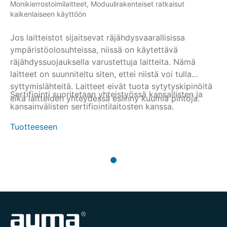
Monikierrostoimilaitteet, Moduulirakenteiset ratkaisut
kaikenlaiseen käyttöön
Jos laitteistot sijaitsevat räjähdysvaarallisissa
ympäristöolosuhteissa, niissä on käytettävä
räjähdyssuojauksella varustettuja laitteita. Nämä
laitteet on suunniteltu siten, ettei niistä voi tulla
syttymislähteitä. Laitteet eivät tuota sytytyskipinöitä
Sertifiointi suoritetaan yhteistyössä kansallisten ja
eikä laitteiden yhteydessä esiinny kuumia pintoja.
kansainvälisten sertifiointilaitosten kanssa.
Tuotteeseen