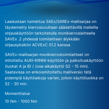
Laadustaan tunnettua SAEx/SAREx-mallisarjaa on
täydennetty kierrosluvultaan säädettävillä malleilla
ohjauskäyttöön tarkoitetulla monikierroslaitteella
SAVEx .2 yhdessä toimilaitteen älykkään
ohjausyksikön ACVExC 01.2 kanssa.
SAVEx-mallisarjan monikierrostoimilaitteet on
mitoitettu AUKI-KIINNI-käyttöön ja paikoituskäyttöön
(luokat A ja B) / (osa-aikakäyttö S2 - 15 min).
Saatavissa on erikoismitoitettu malliversio tätä
pidempiä käyttöaikoja varten, jolloin käyttöluokka on
S2 - 30 min .
Momenttialue
10 Nm - 1000 Nm