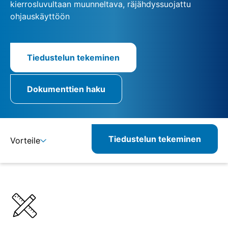
kierrosluvultaan muunneltava, räjähdyssuojattu
ohjauskäyttöön
Tiedustelun tekeminen
Dokumenttien haku
Tiedustelun tekeminen
Vorteile
Lisätietoja
Määritelmät
Vastaavat tuotteet