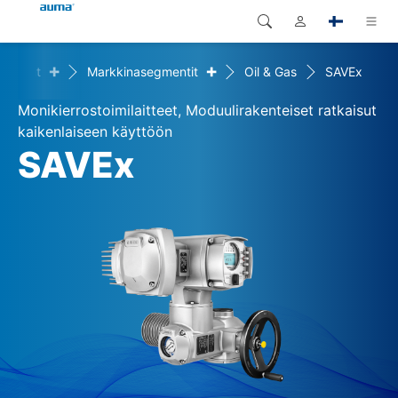
+
+
tkaisut
Markkinasegmentit
Oil & Gas
SAVEx
Haku
Global
Tuotteet
Monikierrostoimilaitteet, Moduulirakenteiset ratkaisut
Eurooppa
Ratkaisut
kaikenlaiseen käyttöön
SAVEx
Dokumentit
Aasia ja Tyynen valtameren
alue
Huolto
Pohjois-Amerikka
Yritys
Yhteystiedot