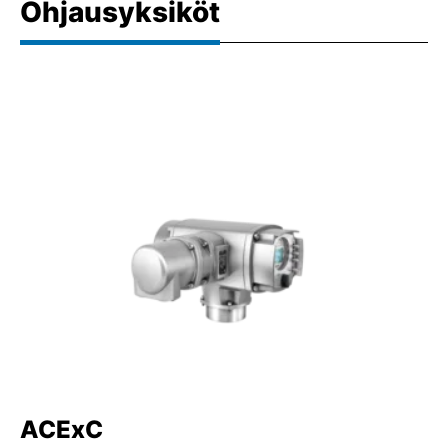
Ohjausyksiköt
ACExC
A