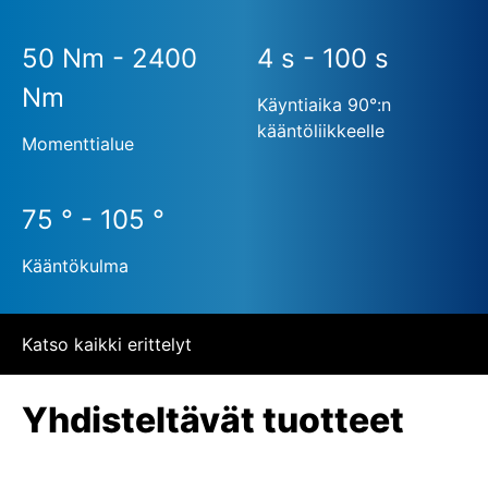
50 Nm - 2400
4 s - 100 s
Nm
Käyntiaika 90°:n
kääntöliikkeelle
Momenttialue
75 ° - 105 °
Kääntökulma
Katso kaikki erittelyt
Yhdisteltävät tuotteet