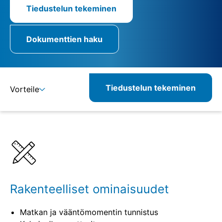
Tiedustelun tekeminen
Dokumenttien haku
Tiedustelun tekeminen
Vorteile
Lisätietoja
Määritelmät
Yhdisteltävät tuotteet
Vastaavat tuotteet
Rakenteelliset ominaisuudet
Matkan ja vääntömomentin tunnistus