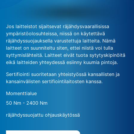
Jos laitteistot sijaitsevat räjähdysvaarallisissa
ympäristöolosuhteissa, niissä on käytettävä
räjähdyssuojauksella varustettuja laitteita. Nämä
laitteet on suunniteltu siten, ettei niistä voi tulla
syttymislähteitä. Laitteet eivät tuota sytytyskipinöitä
eikä laitteiden yhteydessä esiinny kuumia pintoja.
Sertifiointi suoritetaan yhteistyössä kansallisten ja
kansainvälisten sertifiointilaitosten kanssa.
Momenttialue
50 Nm - 2400 Nm
räjähdyssuojattu ohjauskäytössä