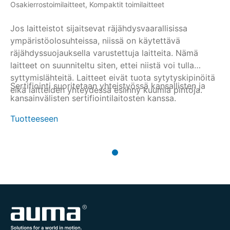
Osakierrostoimilaitteet, Kompaktit toimilaitteet
Jos laitteistot sijaitsevat räjähdysvaarallisissa
ympäristöolosuhteissa, niissä on käytettävä
räjähdyssuojauksella varustettuja laitteita. Nämä
laitteet on suunniteltu siten, ettei niistä voi tulla
syttymislähteitä. Laitteet eivät tuota sytytyskipinöitä
Sertifiointi suoritetaan yhteistyössä kansallisten ja
eikä laitteiden yhteydessä esiinny kuumia pintoja.
kansainvälisten sertifiointilaitosten kanssa.
Tuotteeseen