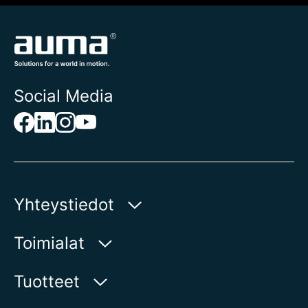
Social Media
Yhteystiedot
AUMA Riester
Toimialat
GmbH & Co. KG
Aumastr 1
Vesi
Tuotteet
79379 Muellheim | Germany
Öljy ja kaasu