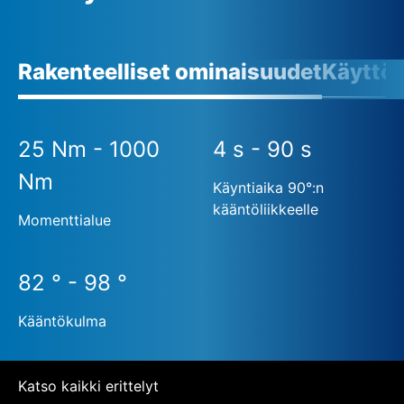
Rakenteelliset ominaisuudet
Käyttö
25 Nm - 1000
4 s - 90 s
Nm
Käyntiaika 90°:n
kääntöliikkeelle
Momenttialue
82 ° - 98 °
Kääntökulma
Katso kaikki erittelyt