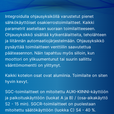
Integroidulla ohjausyksiköllä varustetut pienet
sähkökäyttöiset osakierrostoimilaitteet. Kaikki
parametrit asetellaan suoraan toimilaitteeseen.
Ohjausyksikkö sisältää kytkentälaitteita, teholähteen
ja liitännän automaatiojärjestelmään. Ohjausyksikkö
pysäyttää toimilaitteen venttiilin saavutettua
pääteasennon. Näin tapahtuu myös silloin, kun
moottori on ylikuumentunut tai suurin sallittu
vääntömomentti on ylittynyt.
Kaikki kotelon osat ovat alumiinia. Toimilaite on siten
hyvin kevyt.
SGC-toimilaitteet on mitoitettu AUKI-KIINNI-käyttöön
ja paikoituskäyttöön (luokat A ja B) / (osa-aikakäyttö
S2 - 15 min). SGCR-toimilaitteet on puolestaan
mitoitettu säätökäyttöön (luokka C) S4 - 40 %.