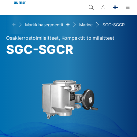
+
+
aisut
Markkinasegmentit
Marine
SGC-SGCR
Haku
Global
Tuotteet
Osakierrostoimilaitteet, Kompaktit toimilaitteet
Eurooppa
Ratkaisut
SGC-SGCR
Dokumentit
Aasia ja Tyynen valtameren
alue
Huolto
Pohjois-Amerikka
Yritys
Yhteystiedot