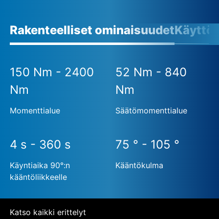
Rakenteelliset ominaisuudet
Käyttö
150 Nm - 2400
52 Nm - 840
Nm
Nm
Momenttialue
Säätömomenttialue
4 s - 360 s
75 ° - 105 °
Käyntiaika 90°:n
Kääntökulma
kääntöliikkeelle
Katso kaikki erittelyt