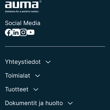
Social Media
Yhteystiedot
AUMA Riester
Toimialat
GmbH & Co. KG
Aumastr 1
Vesi
Tuotteet
79379 Muellheim | Germany
Öljy ja kaasu
Tuotehaku
Dokumentit ja huolto
Näytä kartalla
Energiantuotanto