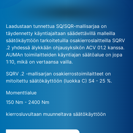
Laadustaan tunnettua SQ/SQR-mallisarjaa on
täydennetty käyntiajaltaan säädettävillä malleilla
säätökäyttöön tarkoitetuilla osakierroslaitteilla SQRV
.2 yhdessä älykkään ohjausyksikön ACV 01.2 kanssa.
AUMAn toimilaitteiden käyntiajan säätöalue on jopa
1:10, mikä on vertaansa vailla.
SQRV .2 -mallisarjan osakierrostoimilaitteet on
mitoitettu säätökäyttöön (luokka C) S4 - 25 %.
Momenttialue
150 Nm - 2400 Nm
kierrosluvultaan muunneltava säätökäyttöön