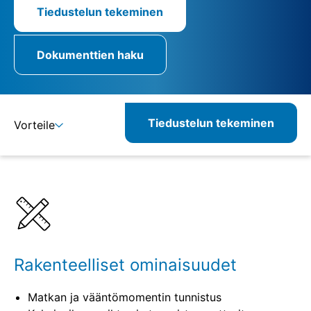
Tiedustelun tekeminen
Dokumenttien haku
Tiedustelun tekeminen
Vorteile
Lisätietoja
Määritelmät
Yhdisteltävät tuotteet
Vastaavat tuotteet
Rakenteelliset ominaisuudet
Matkan ja vääntömomentin tunnistus