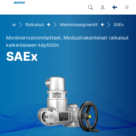
+
+
Home
Ratkaisut
Markkinasegmentit
SAEx
Haku
Global
Tuotteet
Monikierrostoimilaitteet, Moduulirakenteiset ratkaisut
Eurooppa
Ratkaisut
kaikenlaiseen käyttöön
SAEx
Dokumentit
Aasia ja Tyynen valtameren
alue
Huolto
Pohjois-Amerikka
Yritys
Yhteystiedot