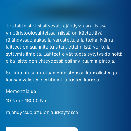
Jos laitteistot sijaitsevat räjähdysvaarallisissa
ympäristöolosuhteissa, niissä on käytettävä
räjähdyssuojauksella varustettuja laitteita. Nämä
laitteet on suunniteltu siten, ettei niistä voi tulla
syttymislähteitä. Laitteet eivät tuota sytytyskipinöitä
eikä laitteiden yhteydessä esiinny kuumia pintoja.
Sertifiointi suoritetaan yhteistyössä kansallisten ja
kansainvälisten sertifiointilaitosten kanssa.
Momenttialue
10 Nm - 16000 Nm
räjähdyssuojattu ohjauskäytössä