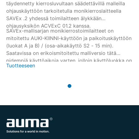
täydennetty kierrosluvultaan säädettävillä malleilla
ohjauskäyttöön tarkoitetulla monikierroslaitteella
SAVEx .2 yhdessä toimilaitteen älykkään
ohjausyksikön ACVExC 01.2 kanssa.
SAVEx-mallisarjan monikierrostoimilaitteet on
mitoitettu AUKI-KIINNI-käyttöön ja paikoituskäyttöön
(luokat A ja B) / (osa-aikakäyttö S2 - 15 min).
Saatavissa on erikoismitoitettu malliversio tätä
pidempiä käyttöaikoja varten, jolloin käyttöluokka on
Tuotteeseen
S2 - 30 min .