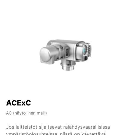
ACExC
A
AC (näytöllinen malli)
AM
Jos laitteistot sijaitsevat räjähdysvaarallisissa
Jo
ympäristöolosuhteissa, niissä on käytettävä
ym