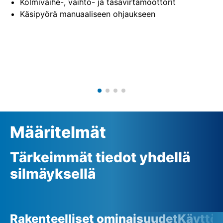
Kolmivaihe-, vaihto- ja tasavirtamoottorit
Käsipyörä manuaaliseen ohjaukseen
Määritelmät
Tärkeimmät tiedot yhdellä
silmäyksellä
Rakenteelliset ominaisuudet
Käyttö