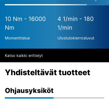
10 Nm - 16000
4 1/min - 180
Nm
1/min
Momenttialue
Ulostulokierrosluvut
Katso kaikki erittelyt
Yhdisteltävät tuotteet
Ohjausyksiköt