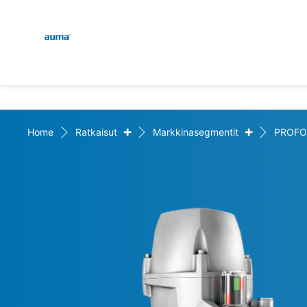
Global
Haku
Eurooppa
+
+
Home
Ratkaisut
Markkinasegmentit
PROFO
Aasia ja Tyynen valtamere
Pohjois-Amerikka