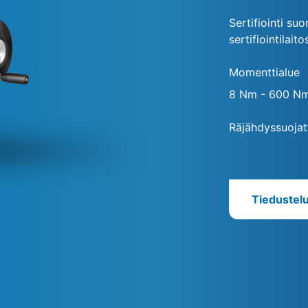
Sertifiointi su
sertifiointilait
Momenttialue
8 Nm - 600 N
Räjähdyssuojat
Tiedustel