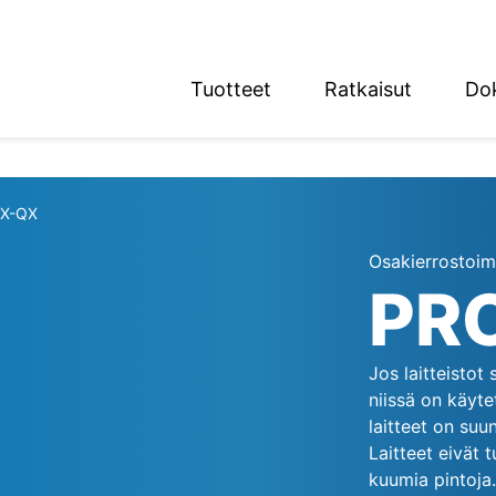
Tuotteet
Ratkaisut
Do
English
Deutsch
X-QX
Osakierrostoimi
PR
n alue
Jos laitteistot
niissä on käyte
laitteet on suun
Laitteet eivät 
kuumia pintoja.