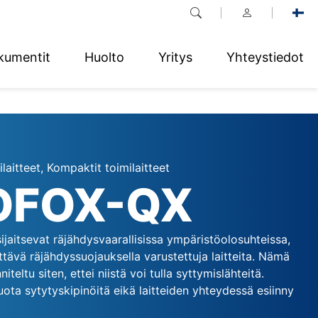
kumentit
Huolto
Yritys
Yhteystiedot
laitteet, Kompaktit toimilaitteet
OFOX-QX
 sijaitsevat räjähdysvaarallisissa ympäristöolosuhteissa,
ttävä räjähdyssuojauksella varustettuja laitteita. Nämä
niteltu siten, ettei niistä voi tulla syttymislähteitä.
tuota sytytyskipinöitä eikä laitteiden yhteydessä esiinny