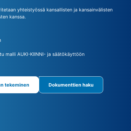
oritetaan yhteistyössä kansallisten ja kansainvälisten
osten kanssa.
m
tu malli AUKI-KIINNI- ja säätökäyttöön
un tekeminen
Dokumenttien haku