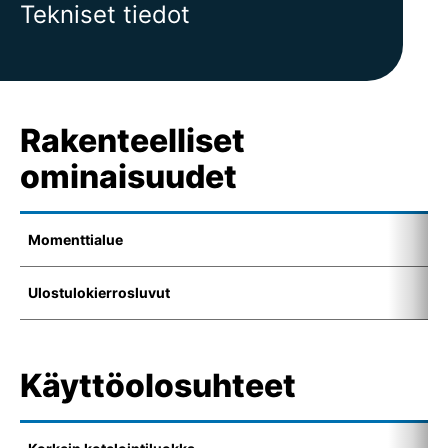
Tekniset tiedot
Rakenteelliset
ominaisuudet
Momenttialue
1
Ulostulokierrosluvut
4
Käyttöolosuhteet