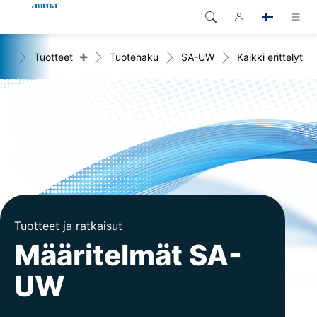
+
me
Tuotteet
Tuotehaku
SA-UW
Kaikki erittelyt
Haku
Global
Tuotteet
Eurooppa
Ratkaisut
Dokumentit
Aasia ja Tyynen valtameren
alue
Huolto
Pohjois-Amerikka
Yritys
Tuotteet ja ratkaisut
Yhteystiedot
Määritelmät SA-
UW