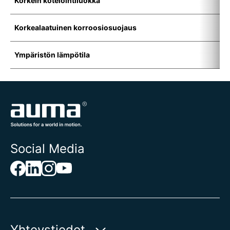
Korkein kotelointiluokka
-
Korkealaatuinen korroosiosuojaus
I
Ympäristön lämpötila
-
Social Media
Yhteystiedot