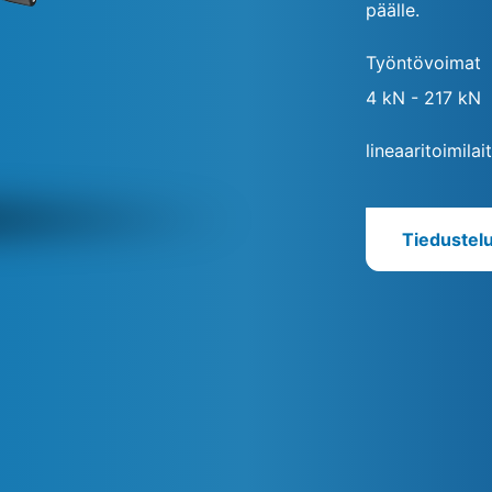
päälle.
Työntövoimat
4 kN - 217 kN
lineaaritoimila
Tiedustel