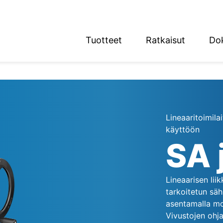
Tuotteet
Ratkaisut
Do
English
Deutsch
Lineaaritoimila
käyttöön
n alue
SA 
Lineaarisen lii
tarkoitetun säh
asentamalla mon
Vivustojen ohja