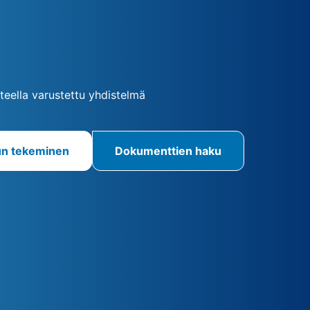
itteella varustettu yhdistelmä
un tekeminen
Dokumenttien haku