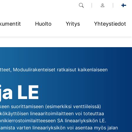
kumentit
Huolto
Yritys
Yhteystiedot
itteet, Moduulirakenteiset ratkaisut kaikenlaiseen
ja LE
kkeen suorittamiseen (esimerkiksi venttiileissä)
kökäyttöisen lineaaritoimilaitteen voi toteuttaa
ikierrostoimilaitteeseen SA lineaariyksikön LE.
amista varten lineaariyksikön voi asentaa myös jalan