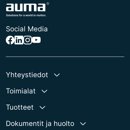
Social Media
Yhteystiedot
AUMA Riester
Toimialat
GmbH & Co. KG
Aumastr 1
Vesi
Tuotteet
79379 Muellheim | Germany
Öljy ja kaasu
Tuotehaku
Dokumentit ja huolto
Näytä kartalla
Energiantuotanto