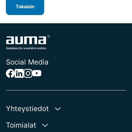
Takaisin
Social Media
Yhteystiedot
AUMA Riester
Toimialat
GmbH & Co. KG