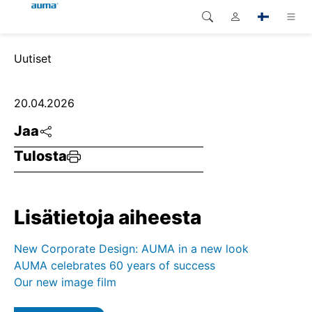
Haku
Uutiset
Global
Tuotteet
Eurooppa
Ratkaisut
20.04.2026
Jaa
Dokumentit
Aasia ja Tyynen valtameren
Tulosta
alue
Huolto
Pohjois-Amerikka
Yritys
Lisätietoja aiheesta
Yhteystiedot
New Corporate Design: AUMA in a new look
AUMA celebrates 60 years of success
Our new image film