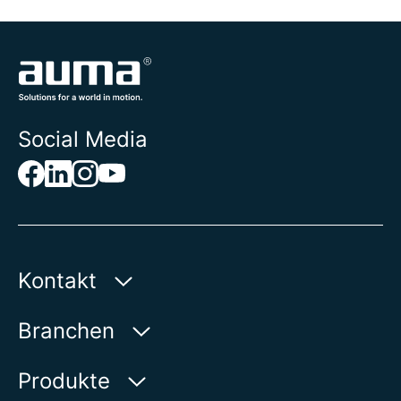
Social Media
Kontakt
AUMA Riester
Branchen
GmbH & Co. KG
Aumastraße 1
Wasser
Produkte
79379 Müllheim | Germany