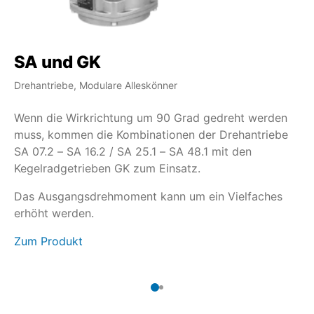
SA und GK
S
Drehantriebe, Modulare Alleskönner
Dr
Wenn die Wirkrichtung um 90 Grad gedreht werden
We
muss, kommen die Kombinationen der Drehantriebe
ar
SA 07.2 – SA 16.2 / SA 25.1 – SA 48.1 mit den
Dr
Kegelradgetrieben GK zum Einsatz.
Ei
Vi
Das Ausgangsdrehmoment kann um ein Vielfaches
Zu
erhöht werden.
Zum Produkt