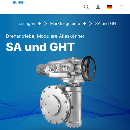
+
+
ome
Lösungen
Marktsegmente
SA und GHT
Suche
Global
Produkte
Drehantriebe, Modulare Alleskönner
Europa
Lösungen
SA und GHT
Downloads
Asien und Pazifik
Service
Nordamerika
Karriere
Unternehmen
Kontakt