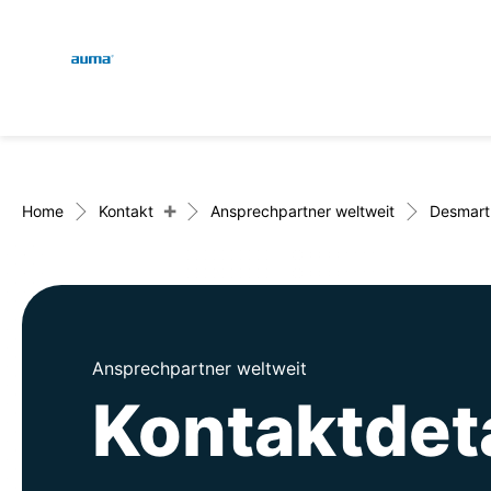
Global
Suche
Europa
+
Home
Kontakt
Ansprechpartner weltweit
Desmart
Asien und Pazifik
Ansprechpartner weltweit
Nordamerika
Kontaktdeta