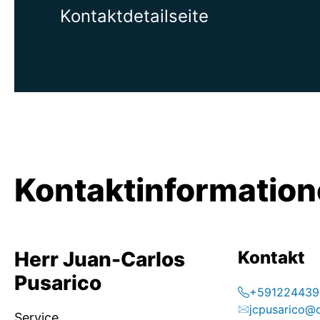
Kontaktdetailseite
Kontaktinformatio
Herr Juan-Carlos
Kontakt
Pusarico
+591224439
jcpusarico@
Service