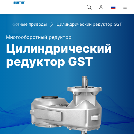
огооборотные приводы
Цилиндрический редуктор GST
Поиск
Global
Продукция
Многооборотный редуктор
Европа
Решения
Цилиндрический
Загрузки
редуктор GST
Азия и Тихий океан
Сервисная служба
Северная Америка
Предприятие
Контакт