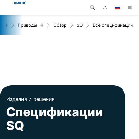
+
+
я
Приводы
Обзор
SQ
Все спецификации
Поиск
Global
Продукция
Европа
Решения
Загрузки
Азия и Тихий океан
Сервисная служба
Северная Америка
Предприятие
Изделия и решения
Контакт
Спецификации
SQ