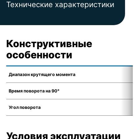
Технические характеристики
Конструктивные
особенности
Диапазон крутящего момента
5
Время поворота на 90°
4
Угол поворота
7
Условия эксплуатации