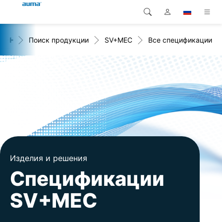
+
я
Поиск продукции
SV+MEC
Все спецификации
Поиск
Global
Продукция
Европа
Решения
Загрузки
Азия и Тихий океан
Сервисная служба
Северная Америка
Предприятие
Изделия и решения
Контакт
Спецификации
SV+MEC