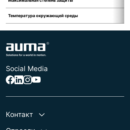
Максимальная степень защиты
I
Температура окружающей среды
-
Social Media
Контакт
AUMA Riester