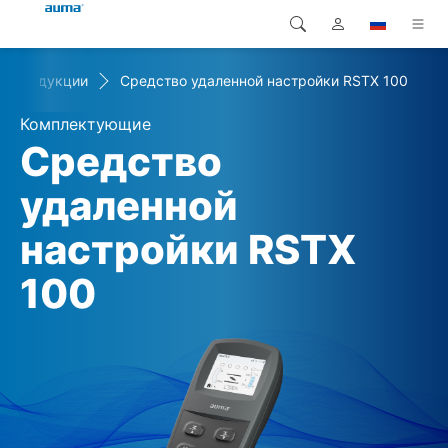
к продукции
Средство удаленной настройки RSTX 100
Поиск
Global
Продукция
Комплектующие
Европа
Решения
Средство
Загрузки
удаленной
Азия и Тихий океан
настройки RSTX
Сервисная служба
Северная Америка
100
Предприятие
Контакт