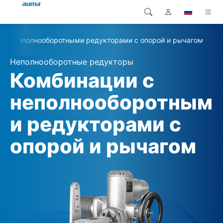
и с неполнооборотными редукторами с опорой и рычагом
Поиск
Global
Продукция
Неполнооборотные редукторы
Европа
Решения
Комбинации с
Загрузки
неполнооборотным
Азия и Тихий океан
и редукторами с
Сервисная служба
Северная Америка
опорой и рычагом
Предприятие
Контакт