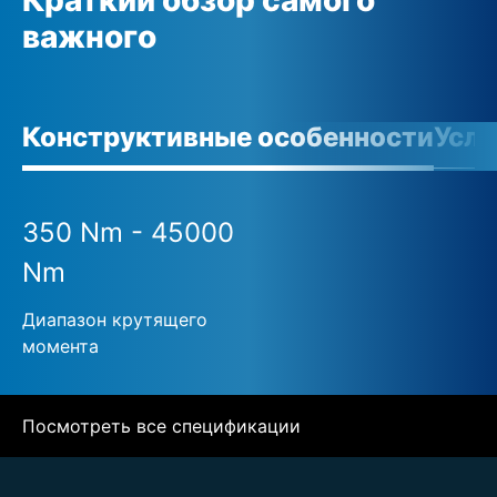
важного
Конструктивные особенности
Усло
350 Nm - 45000
Nm
Диапазон крутящего
момента
Посмотреть все спецификации