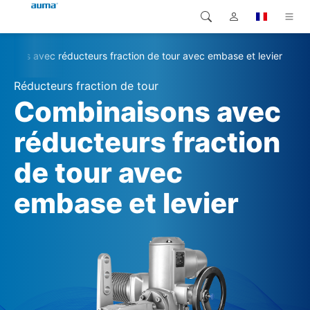
aisons avec réducteurs fraction de tour avec embase et levier
Recherche
Global
Produits
Réducteurs fraction de tour
Europe
Solutions
Combinaisons avec
Téléchargements
réducteurs fraction
Asie et Océanie
de tour avec
SAV support
Amérique du Nord
embase et levier
Entreprise
Contact