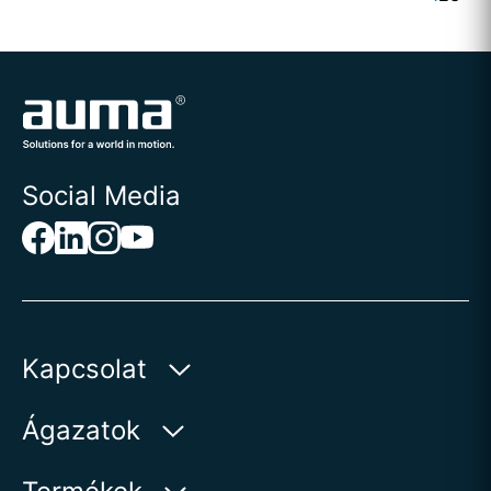
Social Media
Kapcsolat
AUMA Riester
Ágazatok
GmbH & Co. KG
Aumastr 1
Víz