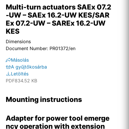
Multi-turn actuators SAEx 07.2
-UW – SAEx 16.2-UW KES/SAR
Ex 07.2-UW – SAREx 16.2-UW
KES
Dimensions
Document Number: PR01372/en
Másolás
A gyűjtőkosárba
Letöltés
PDF
834.52 KB
Mounting instructions
Adapter for power tool emerge
ncy operation with extension