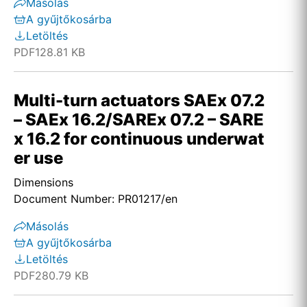
Másolás
A gyűjtőkosárba
Letöltés
PDF
128.81 KB
Multi-turn actuators SAEx 07.2
– SAEx 16.2/SAREx 07.2 – SARE
x 16.2 for continuous underwat
er use
Dimensions
Document Number: PR01217/en
Másolás
A gyűjtőkosárba
Letöltés
PDF
280.79 KB