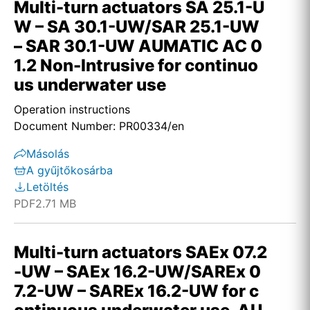
Multi-turn actuators SA 25.1-U
W – SA 30.1-UW/SAR 25.1-UW
– SAR 30.1-UW AUMATIC AC 0
1.2 Non-Intrusive for continuo
us underwater use
Operation instructions
Document Number: PR00334/en
Másolás
A gyűjtőkosárba
Letöltés
PDF
2.71 MB
Multi-turn actuators SAEx 07.2
-UW – SAEx 16.2-UW/SAREx 0
7.2-UW – SAREx 16.2-UW for c