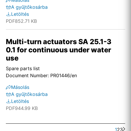
Másolás
A gyűjtőkosárba
Letöltés
PDF
852.71 KB
Multi-turn actuators SA 25.1-3
0.1 for continuous under water
use
Spare parts list
Document Number: PR01446/en
Másolás
A gyűjtőkosárba
Letöltés
PDF
944.99 KB
1
2
3