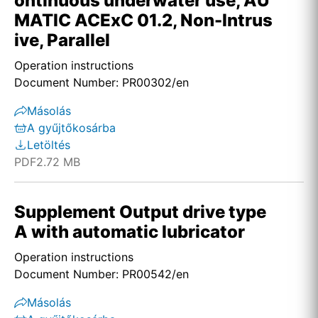
ontinuous underwater use, AU
MATIC ACExC 01.2, Non-Intrus
ive, Parallel
Operation instructions
Document Number: PR00302/en
Másolás
A gyűjtőkosárba
Letöltés
PDF
2.72 MB
Supplement Output drive type
A with automatic lubricator
Operation instructions
Document Number: PR00542/en
Másolás