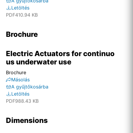
A gyűjtőkosárba
Letöltés
PDF
410.94 KB
Brochure
Electric Actuators for continuo
us underwater use
Brochure
Másolás
A gyűjtőkosárba
Letöltés
PDF
988.43 KB
Dimensions