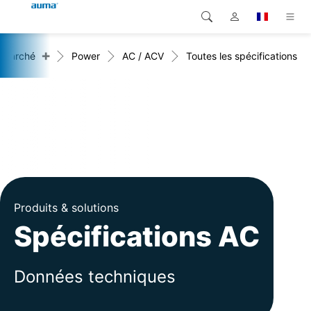
+
 marché
Power
AC / ACV
Toutes les spécifications
Recherche
Global
Produits
Europe
Solutions
Téléchargements
Asie et Océanie
SAV support
Amérique du Nord
Entreprise
Produits & solutions
Spécifications AC
Contact
Données techniques