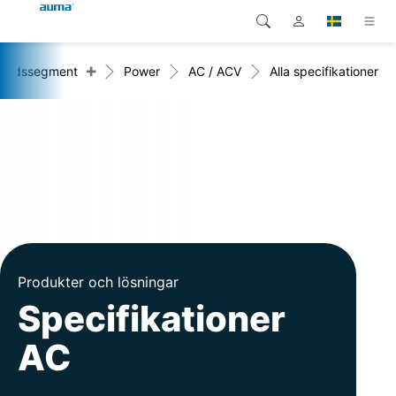
+
nadssegment
Power
AC / ACV
Alla specifikationer
Sök
Global
Produkter
Europa
Lösningar
Nedladdningar
Asien och Stillahavsområdet
Service
Nordamerika
Företag
Produkter och lösningar
Kontakt
Specifikationer
AC