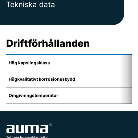
Tekniska data
Driftförhållanden
Hög kapslingsklass
I
Högkvalitativt korrosionsskydd
K
Omgivningstemperatur
-