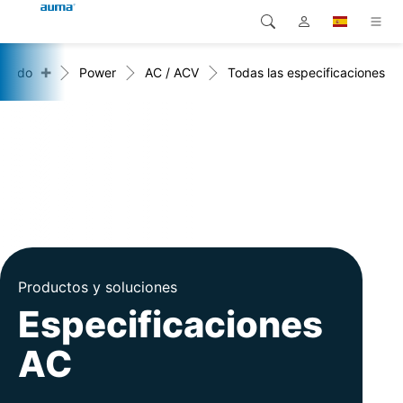
+
rcado
Power
AC / ACV
Todas las especificaciones
Búsqueda
Global
Productos
Europa
Soluciones
Descargas
Asia y Pacífico
Servicio
Norteamérica
Empresa
Productos y soluciones
Contacto
Especificaciones
AC