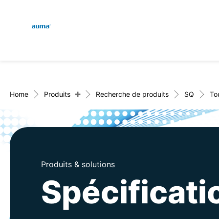
Global
Recherche
Europe
+
Home
Produits
Recherche de produits
SQ
To
Asie et Océanie
Produits & solutions
Amérique du Nord
Spécificat