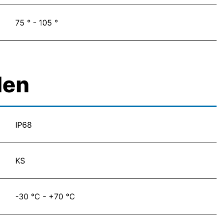
75 ° - 105 °
den
IP68
KS
-30 °C - +70 °C