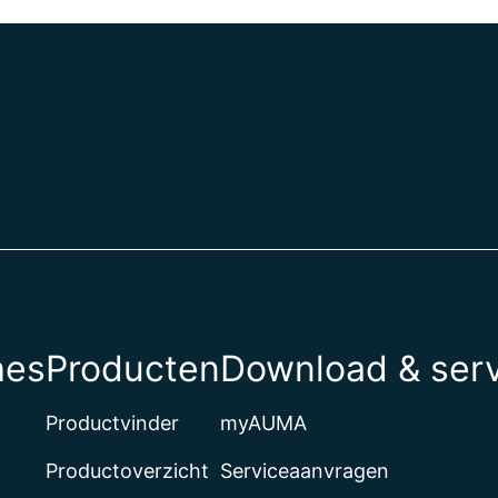
hes
Producten
Download & ser
Productvinder
myAUMA
Productoverzicht
Serviceaanvragen