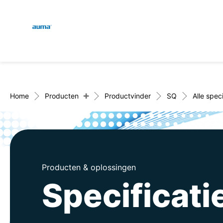
Global
Zoekopdracht
Europa
+
Home
Producten
Productvinder
SQ
Alle speci
Azië en Stille Oceaan
Producten & oplossingen
Noord-Amerika
Specificati