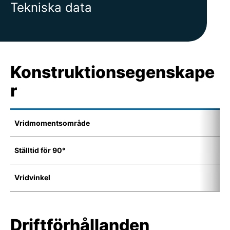
Tekniska data
Konstruktionsegenskape
r
Vridmomentsområde
5
Ställtid för 90°
4
Vridvinkel
7
Driftförhållanden