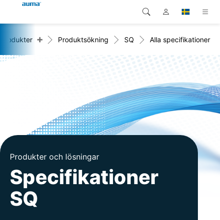
+
Produkter
Produktsökning
SQ
Alla specifikationer
Sök
Global
Produkter
Europa
Lösningar
Nedladdningar
Asien och Stillahavsområdet
Service
Nordamerika
Företag
Produkter och lösningar
Kontakt
Specifikationer
SQ