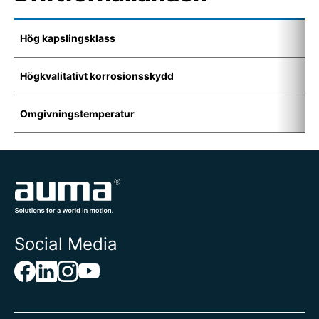
Hög kapslingsklass
I
Högkvalitativt korrosionsskydd
K
Omgivningstemperatur
-
Social Media