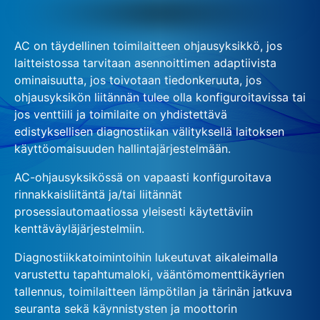
AC on täydellinen toimilaitteen ohjausyksikkö, jos
laitteistossa tarvitaan asennoittimen adaptiivista
ominaisuutta, jos toivotaan tiedonkeruuta, jos
ohjausyksikön liitännän tulee olla konfiguroitavissa tai
jos venttiili ja toimilaite on yhdistettävä
edistyksellisen diagnostiikan välityksellä laitoksen
käyttöomaisuuden hallintajärjestelmään.
AC-ohjausyksikössä on vapaasti konfiguroitava
rinnakkaisliitäntä ja/tai liitännät
prosessiautomaatiossa yleisesti käytettäviin
kenttäväyläjärjestelmiin.
Diagnostiikkatoimintoihin lukeutuvat aikaleimalla
varustettu tapahtumaloki, vääntömomenttikäyrien
tallennus, toimilaitteen lämpötilan ja tärinän jatkuva
seuranta sekä käynnistysten ja moottorin