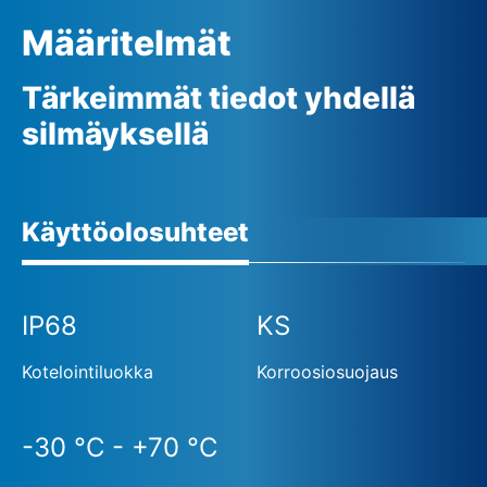
vaihekorjauksen
Määritelmät
Ulkoinen 24 V:n (DC) jännitteensyöttö (optio)
Tärkeimmät tiedot yhdellä
silmäyksellä
Käyttöolosuhteet
IP68
KS
Kotelointiluokka
Korroosiosuojaus
-30 °C - +70 °C