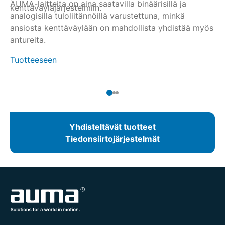
AUMA-laitteita on aina saatavilla binäärisillä ja
li
kenttäväyläjärjestelmiin.
ke
analogisilla tuloliitännöillä varustettuna, minkä
yh
pa
Tu
ansiosta kenttäväylään on mahdollista yhdistää myös
mA
antureita.
Tuotteeseen
Yhdisteltävät tuotteet
Tiedonsiirtojärjestelmät