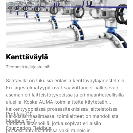
Kenttäväylä
H
Tiedonsiirtojärjestelmät
Ind
Saatavilla on lukuisia erilaisia kenttäväyläjärjestelmiä.
HA
Eri järjestelmätyypit ovat saavuttaneet hallitsevan
si
aseman eri laitteistotyypeissä ja eri maantieteellisillä
HA
alueilla. Koska AUMA-toimilaitteita käytetään
pä
kaikentyyppisissä prosessiteknisissä laitteistoissa
HA
Profibus DP
HA
kaikkialla maailmassa, toimilaitteet on mahdollista
an
Modbus RTU
Va
varustaa liitännöillä, jotka sopivat erilaisiin
20
Foundation Fieldbus
ol
prosessiautomaatiossa vakiintuneisiin
di