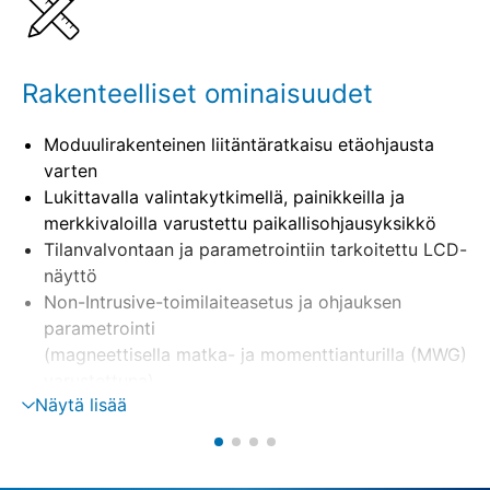
Yhdisteltävät tuotteet
Rakenteelliset ominaisuudet
Moduulirakenteinen liitäntäratkaisu etäohjausta
varten
Lukittavalla valintakytkimellä, painikkeilla ja
merkkivaloilla varustettu paikallisohjausyksikkö
Tilanvalvontaan ja parametrointiin tarkoitettu LCD-
näyttö
Non-Intrusive-toimilaiteasetus ja ohjauksen
parametrointi
(magneettisella matka- ja momenttianturilla (MWG)
varustettuna)
Näytä lisää
Erillisasennus seinäpidikkeeseen
Moottorin ohjaus suunnanvaihtokontaktorien,
tyristorien avulla
Vaiheenvalvonta, sis. automaattisen