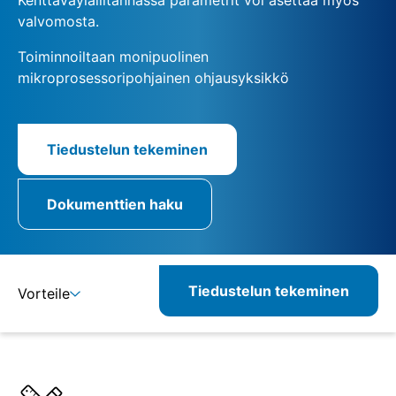
valvomosta.
Toiminnoiltaan monipuolinen
mikroprosessoripohjainen ohjausyksikkö
Tiedustelun tekeminen
Dokumenttien haku
Tiedustelun tekeminen
Vorteile
Lisätietoja
Määritelmät