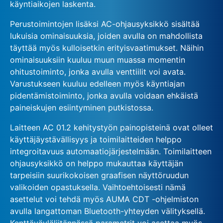
käyntiaikojen laskenta.
Perustoimintojen lisäksi AC-ohjausyksikkö sisältää
lukuisia ominaisuuksia, joiden avulla on mahdollista
täyttää myös kulloisetkin erityisvaatimukset. Näihin
ominaisuuksiin kuuluu muun muassa momentin
ohitustoiminto, jonka avulla venttiilit voi avata.
Varustukseen kuuluu edelleen myös käyntiajan
pidentämistoiminto, jonka avulla voidaan ehkäistä
paineiskujen esiintyminen putkistossa.
Laitteen AC 01.2 kehitystyön painopisteinä ovat olleet
käyttäjäystävällisyys ja toimilaitteiden helppo
integroitavuus automaatiojärjestelmään. Toimilaitteen
ohjausyksikkö on helppo mukauttaa käyttäjän
tarpeisiin suurikokoisen graafisen näyttöruudun
valikoiden opastuksella. Vaihtoehtoisesti nämä
asettelut voi tehdä myös AUMA CDT -ohjelmiston
avulla langattoman Bluetooth-yhteyden välityksellä.
Kenttäväyläliitännässä parametrit voi asettaa myös