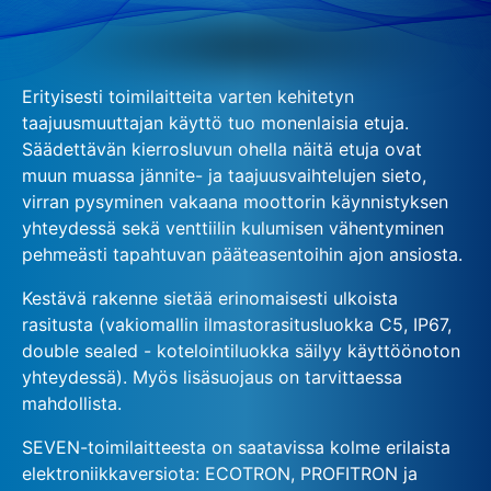
Erityisesti toimilaitteita varten kehitetyn
taajuusmuuttajan käyttö tuo monenlaisia etuja.
Säädettävän kierrosluvun ohella näitä etuja ovat
muun muassa jännite- ja taajuusvaihtelujen sieto,
virran pysyminen vakaana moottorin käynnistyksen
yhteydessä sekä venttiilin kulumisen vähentyminen
pehmeästi tapahtuvan pääteasentoihin ajon ansiosta.
Kestävä rakenne sietää erinomaisesti ulkoista
rasitusta (vakiomallin ilmastorasitusluokka C5, IP67,
double sealed - kotelointiluokka säilyy käyttöönoton
yhteydessä). Myös lisäsuojaus on tarvittaessa
mahdollista.
SEVEN-toimilaitteesta on saatavissa kolme erilaista
elektroniikkaversiota: ECOTRON, PROFITRON ja