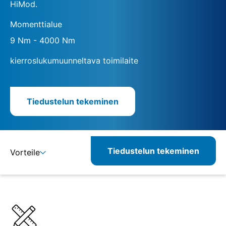
HiMod.
Momenttialue
9 Nm - 4000 Nm
kierroslukumuunneltava toimilaite
Tiedustelun tekeminen
Tiedustelun tekeminen
Vorteile
Lisätietoja
Määritelmät