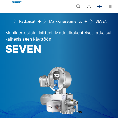
+
+
Home
Ratkaisut
Markkinasegmentit
SEVEN
Haku
Global
Tuotteet
Monikierrostoimilaitteet, Moduulirakenteiset ratkaisut
Eurooppa
Ratkaisut
kaikenlaiseen käyttöön
SEVEN
Dokumentit
Aasia ja Tyynen valtameren
alue
Huolto
Pohjois-Amerikka
Yritys
Yhteystiedot