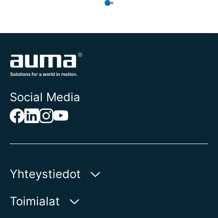
Social Media
Yhteystiedot
AUMA Riester
Toimialat
GmbH & Co. KG