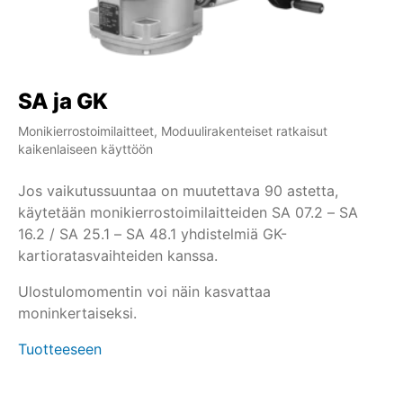
SA ja GK
S
Monikierrostoimilaitteet, Moduulirakenteiset ratkaisut
Mon
kaikenlaiseen käyttöön
ka
Jos vaikutussuuntaa on muutettava 90 astetta,
SA
käytetään monikierrostoimilaitteiden SA 07.2 – SA
li
16.2 / SA 25.1 – SA 48.1 yhdistelmiä GK-
si
kartioratasvaihteiden kanssa.
pä
mo
Ulostulomomentin voi näin kasvattaa
Tu
moninkertaiseksi.
Tuotteeseen