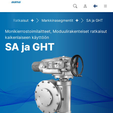
+
+
ome
Ratkaisut
Markkinasegmentit
SA ja GHT
Haku
Global
Tuotteet
Monikierrostoimilaitteet, Moduulirakenteiset ratkaisut
Eurooppa
Ratkaisut
kaikenlaiseen käyttöön
SA ja GHT
Dokumentit
Aasia ja Tyynen valtameren
alue
Huolto
Pohjois-Amerikka
Yritys
Yhteystiedot