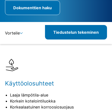
Dokumenttien haku
Tiedustelun tekeminen
Vorteile
Lisätietoja
Määritelmät
Vastaavat tuotteet
Käyttöolosuhteet
Laaja lämpötila-alue
Korkein kotelointiluokka
Korkealaatuinen korroosiosuojaus