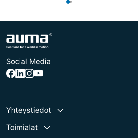
Social Media
Yhteystiedot
AUMA Riester
Toimialat
GmbH & Co. KG