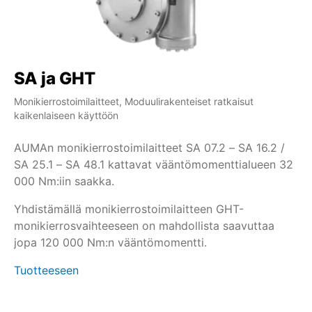
SA ja GHT
S
Monikierrostoimilaitteet, Moduulirakenteiset ratkaisut
Mon
kaikenlaiseen käyttöön
ka
AUMAn monikierrostoimilaitteet SA 07.2 – SA 16.2 /
SA
SA 25.1 – SA 48.1 kattavat vääntömomenttialueen 32
li
000 Nm:iin saakka.
si
pä
Yhdistämällä monikierrostoimilaitteen GHT-
mo
monikierrosvaihteeseen on mahdollista saavuttaa
Tu
jopa 120 000 Nm:n vääntömomentti.
Tuotteeseen