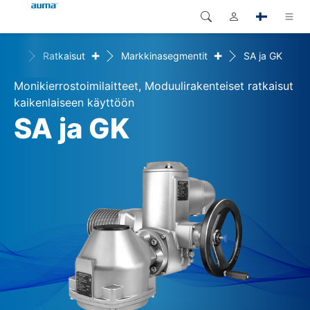
+
+
Home
Ratkaisut
Markkinasegmentit
SA ja GK
Haku
Global
Tuotteet
Monikierrostoimilaitteet, Moduulirakenteiset ratkaisut
Eurooppa
Ratkaisut
kaikenlaiseen käyttöön
SA ja GK
Dokumentit
Aasia ja Tyynen valtameren
alue
Huolto
Pohjois-Amerikka
Yritys
Yhteystiedot