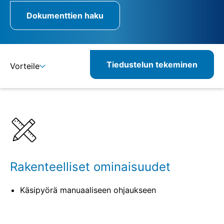
Dokumenttien haku
Tiedustelun tekeminen
Vorteile
Lisätietoja
Määritelmät
Vastaavat tuotteet
Rakenteelliset ominaisuudet
Käsipyörä manuaaliseen ohjaukseen