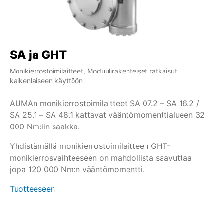
SA ja GHT
S
Monikierrostoimilaitteet, Moduulirakenteiset ratkaisut
Mon
kaikenlaiseen käyttöön
ka
AUMAn monikierrostoimilaitteet SA 07.2 – SA 16.2 /
SA
SA 25.1 – SA 48.1 kattavat vääntömomenttialueen 32
li
000 Nm:iin saakka.
si
pä
Yhdistämällä monikierrostoimilaitteen GHT-
mo
monikierrosvaihteeseen on mahdollista saavuttaa
Tu
jopa 120 000 Nm:n vääntömomentti.
Tuotteeseen