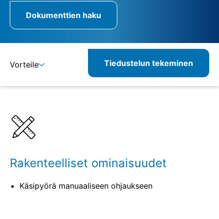
Dokumenttien haku
Tiedustelun tekeminen
Vorteile
Lisätietoja
Määritelmät
Vastaavat tuotteet
Rakenteelliset ominaisuudet
Käsipyörä manuaaliseen ohjaukseen