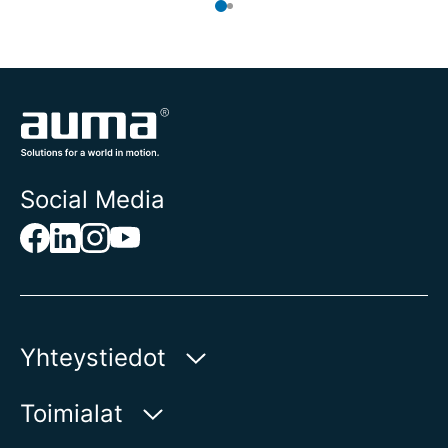
Social Media
Yhteystiedot
AUMA Riester
Toimialat
GmbH & Co. KG