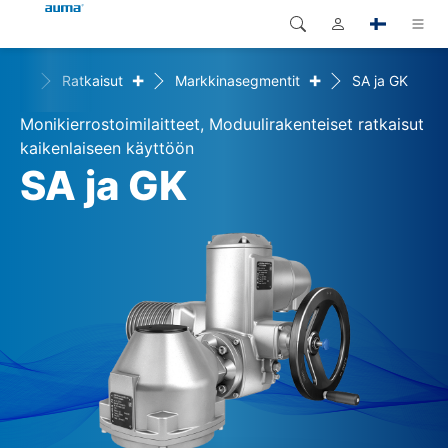
+
+
Home
Ratkaisut
Markkinasegmentit
SA ja GK
Haku
Global
Tuotteet
Monikierrostoimilaitteet, Moduulirakenteiset ratkaisut
Eurooppa
Ratkaisut
kaikenlaiseen käyttöön
SA ja GK
Dokumentit
Aasia ja Tyynen valtameren
alue
Huolto
Pohjois-Amerikka
Yritys
Yhteystiedot