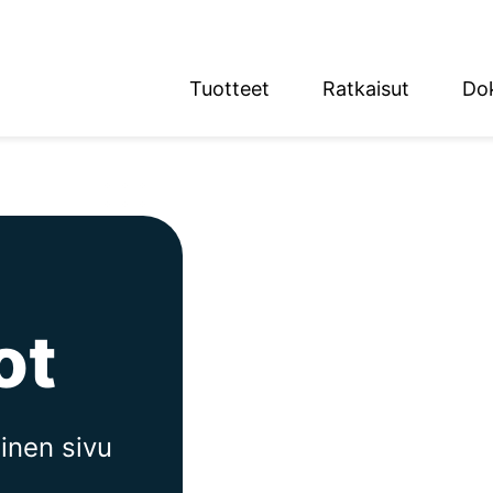
Tuotteet
Ratkaisut
Do
English
Deutsch
n alue
ot
inen sivu