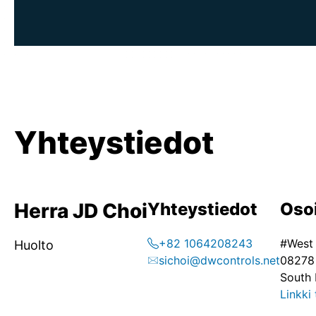
Yhteystiedot
Herra JD Choi
Yhteystiedot
Oso
+82 1064208243
#West 
Huolto
sichoi@dwcontrols.net
08278 
South 
Linkki