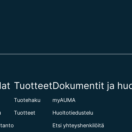
lat
Tuotteet
Dokumentit ja huo
Tuotehaku
myAUMA
u
Tuotteet
Huoltotiedustelu
otanto
Etsi yhteyshenkilöitä