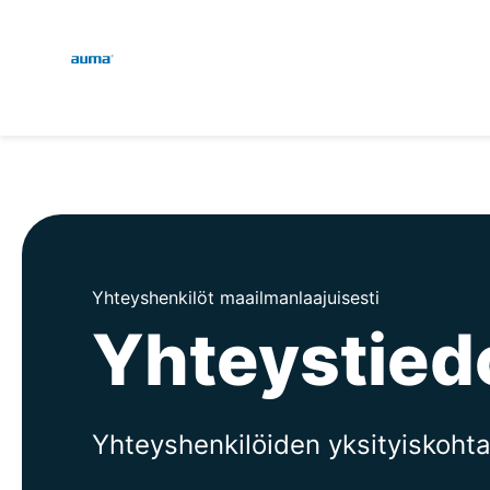
Global
Haku
Eurooppa
Aasia ja Tyynen valtamere
Yhteyshenkilöt maailmanlaajuisesti
Yhteystied
Pohjois-Amerikka
Yhteyshenkilöiden yksityiskohta