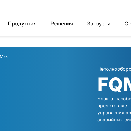
Продукция
Решения
Загрузки
Се
English
Deutsch
MEx
Неполнооборо
FQ
Блок отказоб
представляет
управления а
аварийных си