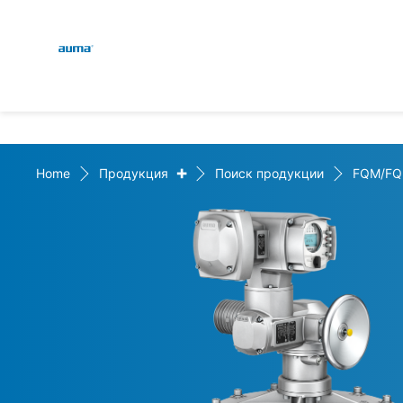
Global
Поиск
Европа
+
Home
Продукция
Поиск продукции
FQM/FQ
Азия и Тихий океан
Северная Америка