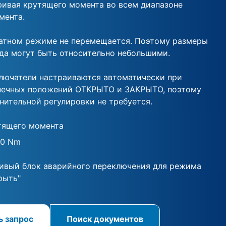
ривая крутящего момента во всем диапазоне
мента.
атном режиме не перемещается. Поэтому размеры
да могут быть относительно небольшими.
лючатели настраиваются автоматически при
нечных положений ОТКРЫТО и ЗАКРЫТО, поэтому
нительной регулировки не требуется.
тящего момента
00 Nm
ивый блок аварийного переключения для режима
рыть"
ь запрос
Поиск документов