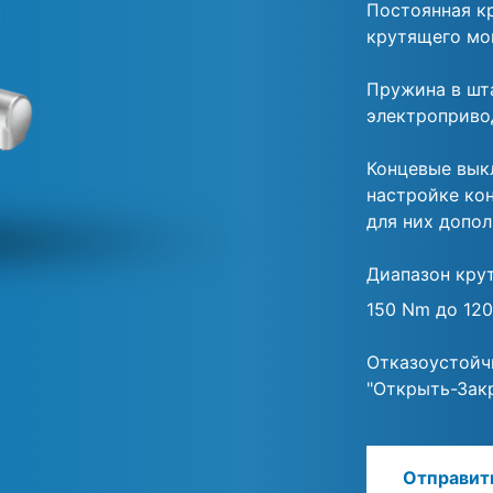
Постоянная к
крутящего мо
Пружина в шт
электроприво
Концевые вык
настройке ко
для них допол
Диапазон кру
150 Nm до 12
Отказоустойч
"Открыть-Зак
Отправит