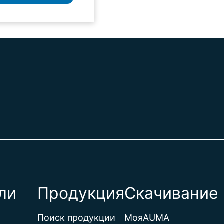
ли
Продукция
Скачивание 
Поиск продукции
МояAUMA