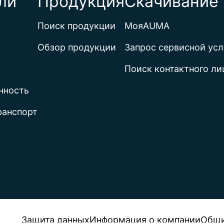
ли
Продукция
Скачивание 
Поиск продукции
МояAUMA
Обзор продукции
Запрос сервисной усл
Поиск контактного ли
нность
ранспорт
Защита данных
Информация о компании
Общи