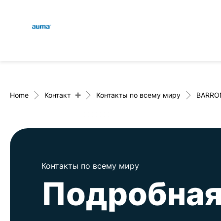
Global
Поиск
Европа
+
Home
Контакт
Контакты по всему миру
BARRON
Азия и Тихий океан
Контакты по всему миру
Северная Америка
Подробная