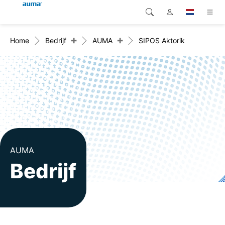
+
+
Home
Bedrijf
AUMA
SIPOS Aktorik
Zoekopdracht
Global
Producten
Europa
Oplossingen
Downloads
Azië en Stille Oceaan
Service
Noord-Amerika
Bedrijf
AUMA
Bedrijf
Contact