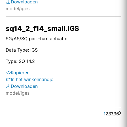
Downloaden
model/iges
sq14_2_f14_small.IGS
SG/AS/SQ part-turn actuator
Data Type: IGS
Type: SQ 14.2
Kopiëren
In het winkelmandje
Downloaden
model/iges
1
2
. . .
3
336