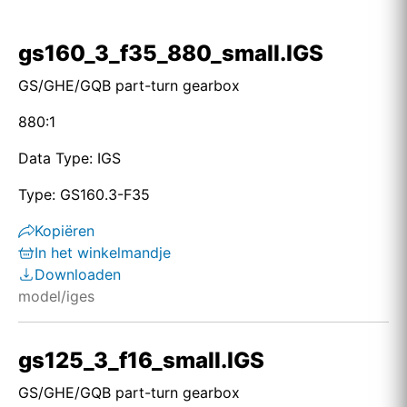
gs160_3_f35_880_small.IGS
GS/GHE/GQB part-turn gearbox
880:1
Data Type: IGS
Type: GS160.3-F35
Kopiëren
In het winkelmandje
Downloaden
model/iges
gs125_3_f16_small.IGS
GS/GHE/GQB part-turn gearbox