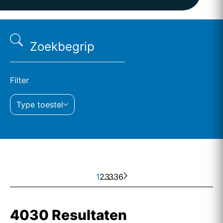
Filter
Type toestel
1
2
. . .
3
336
4030 Resultaten