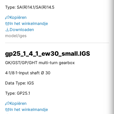
Type: SA(R)14.1/SA(R)14.5
Kopiëren
In het winkelmandje
Downloaden
model/iges
gp25_1_4_1_ew30_small.IGS
GK/GST/GP/GHT multi-turn gearbox
4:1/8:1-Input shaft Ø 30
Data Type: IGS
Type: GP25.1
Kopiëren
In het winkelmandje