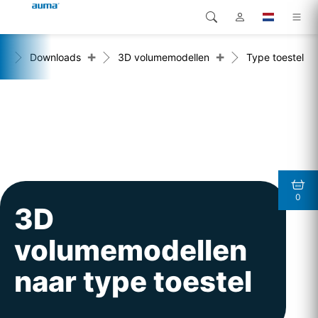
+
+
me
Downloads
3D volumemodellen
Type toestel
Zoekopdracht
Global
Producten
Europa
Oplossingen
Downloads
Azië en Stille Oceaan
Service
Noord-Amerika
0
Bedrijf
3D
volumemodellen
Contact
naar type toestel