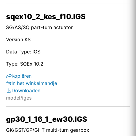
sqex10_2_kes_f10.IGS
SG/AS/SQ part-turn actuator
Version KS
Data Type: IGS
Type: SQEx 10.2
Kopiëren
In het winkelmandje
Downloaden
model/iges
gp30_1_16_1_ew30.IGS
GK/GST/GP/GHT multi-turn gearbox