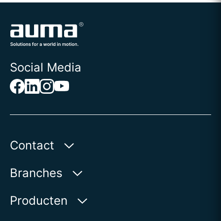
Social Media
Contact
AUMA Benelux B.V.
Branches
Le Pooleweg 9
2314 XT Leiden | Nederland
Water
Producten
Olie & gas
Op de kaart weergeven