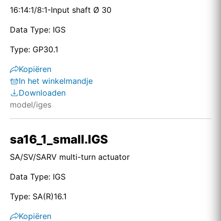
16:14:1/8:1-Input shaft Ø 30
Data Type: IGS
Type: GP30.1
Kopiëren
In het winkelmandje
Downloaden
model/iges
sa16_1_small.IGS
SA/SV/SARV multi-turn actuator
Data Type: IGS
Type: SA(R)16.1
Kopiëren