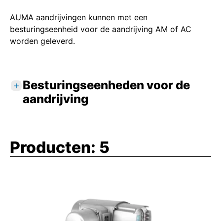
AUMA aandrijvingen kunnen met een
besturingseenheid voor de aandrijving AM of AC
worden geleverd.
Besturingseenheden voor de
aandrijving
De besturingseenheden voor de aandrijving
analyseren de signalen van de aandrijving en
Producten:
5
de instelopdrachten en schakelen via de
geïntegreerde magneetschakelaars of
thyristors de motor vertragingsvrij in en uit.
De besturingseenheden voor de aandrijving
stellen de geanaliseerde signalen van de
aandrijving als terugmeldingen van het