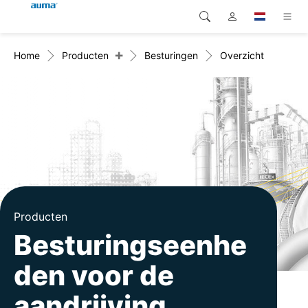
+
Home
Producten
Besturingen
Overzicht
Zoekopdracht
Global
Producten
Europa
Oplossingen
Downloads
Azië en Stille Oceaan
Service
Noord-Amerika
Bedrijf
Producten
Contact
Besturingseenhe
den voor de
aandrijving