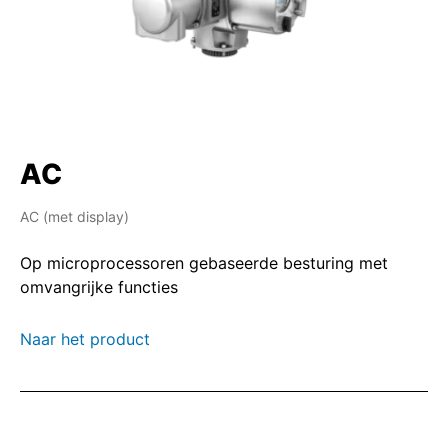
overkoepelende niveau beschikbaar.
Met de geïntegreerde lokale
bedieningseenheid kan de aandrijving ter
plaatse worden bediend.
De besturingseenheden voor de aandrijving
AC
AM en AC zijn combineerbaar met de
aandrijvingsseries SA en SQ.
AC (met display)
Vanuit het oogpunt van de PCS ontstaat
daardoor een algemeen beeld.
Op microprocessoren gebaseerde besturing met
omvangrijke functies
Naar het product