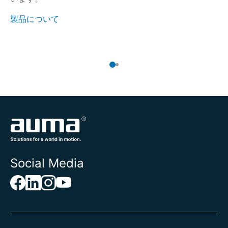
用
製品について
製
Social Media