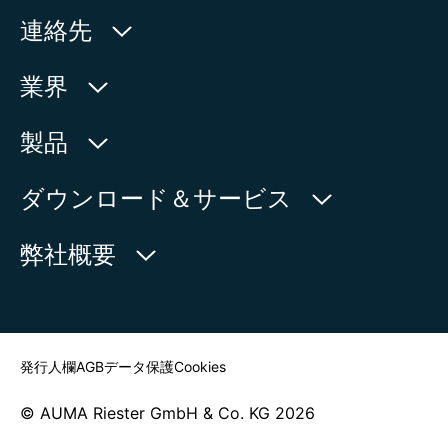
連絡先
AUMA Riester
業界
GmbH & Co. KG
Aumastr. 1
水利産業
製品
79379 Muellheim | Germany
石油・天然ガス
製品検索
ダウンロード＆サービス
地図上に表示
電力
製品概要
myAUMA
電話:
+49 7631 809 - 0
弊社概要
製造部門
メール:
info@auma.com
サービスリクエスト
海洋
お問い合わせフォーム
ニュースルーム
担当者を探す
発行人欄
AGB
データ保護
Cookies
© AUMA Riester GmbH & Co. KG 2026