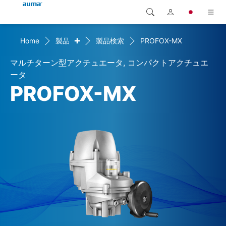
+
Home
製品
製品検索
PROFOX-MX
検索
Global
製品
マルチターン型アクチュエータ, コンパクトアクチュエ
ヨーロッパ
ソリューション
ータ
PROFOX-MX
ダウンロード
アジア・太平洋地域
サービス
北米
弊社概要
連絡先