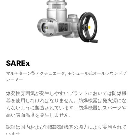
SAREx
S
マルチターン型アクチュエータ, モジュール式オールラウンドプ
マ
レーヤー
レ
爆発性雰囲気が発生しやすいプラントにおいては防爆機
イ
器を使用しなければなりません。防爆機器は発火源にな
と
らないように製造されています。防爆機器はスパークや
S
高い表面温度を発生しません。
ー
た
認証は国内および国際認証機関の協力により実施されて
マ
います。
モ