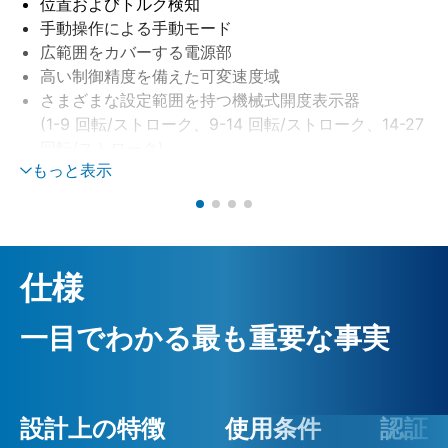
位置およびトルク検知
手動操作による手動モード
広範囲をカバーする電源部
高い制御精度を備えた可変速度域
さまざまな設定範囲を持つ機械式開度表示器
(1-9 回転/ストローク、9-14 回転/ストローク、14-27
回転/ストローク)
もっと表示
仕様
一目でわかる最も重要な事実
設計上の特徴
使用条件
認証