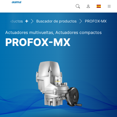
+
Productos
Buscador de productos
PROFOX-MX
Búsqueda
Global
Productos
Actuadores multivueltas, Actuadores compactos
Europa
Soluciones
PROFOX-MX
Descargas
Asia y Pacífico
Servicio
Norteamérica
Empresa
Contacto