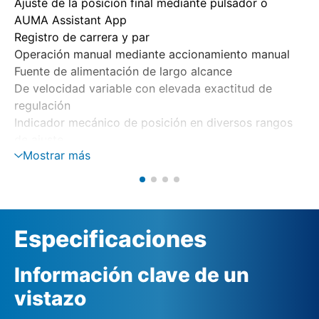
Ajuste de la posición final mediante pulsador o
AUMA Assistant App
Registro de carrera y par
Operación manual mediante accionamiento manual
Fuente de alimentación de largo alcance
De velocidad variable con elevada exactitud de
regulación
Indicador mecánico de posición en diversos rangos
de ajuste
Mostrar más
(1 – 9 vueltas/carrera, 9 – 14 vueltas/carrera, 14 – 27
vueltas/carrera)
Especificaciones
Información clave de un
vistazo