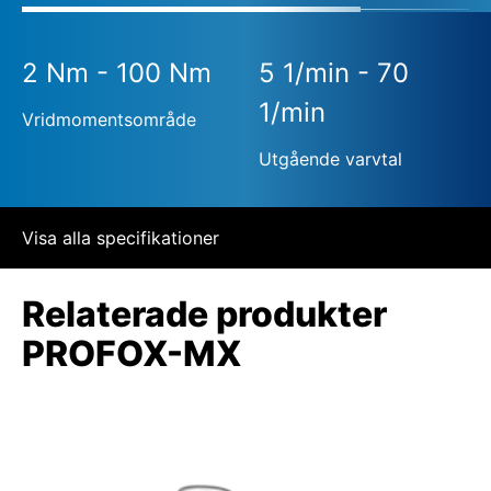
2 Nm - 100 Nm
5 1/min - 70
1/min
Vridmomentsområde
Utgående varvtal
Visa alla specifikationer
Relaterade produkter
PROFOX-MX