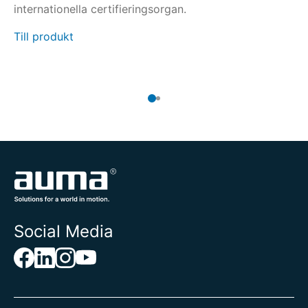
internationella certifieringsorgan.
re
er
Till produkt
Ti
Social Media