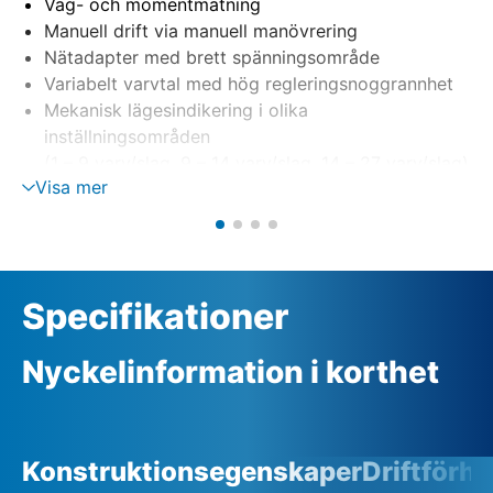
Väg- och momentmätning
Manuell drift via manuell manövrering
Nätadapter med brett spänningsområde
Variabelt varvtal med hög regleringsnoggrannhet
Mekanisk lägesindikering i olika
inställningsområden
(1 – 9 varv/slag, 9 – 14 varv/slag, 14 – 27 varv/slag)
Visa mer
Specifikationer
Nyckelinformation i korthet
Konstruktionsegenskaper
Driftförh