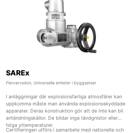
SAREx
S
Flervarvsdon, Universella enheter i byggsatser
Fle
I anläggningar där explosionsfarliga atmosfärer kan
Nä
uppkomma måste man använda explosionsskyddade
me
apparater. Deras konstruktion gör att de inte kan bli
ko
antändningskällor. De bildar inga tändgnistor eller
01
höga yttemperaturer.
Certifieringen utförs i samarbete med nationella och
Fl