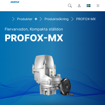
+
Home
Produkter
Produktsökning
PROFOX-MX
Sök
Global
Produkter
Flervarvsdon, Kompakta ställdon
Europa
Lösningar
PROFOX-MX
Nedladdningar
Asien och Stillahavsområdet
Service
Nordamerika
Företag
Kontakt