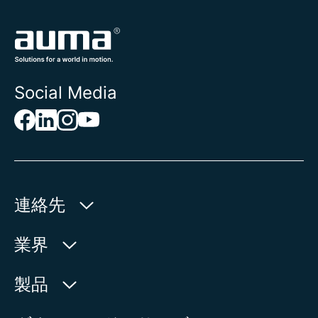
Social Media
連絡先
AUMA Riester
業界
GmbH & Co. KG
Aumastr. 1
水利産業
製品
79379 Muellheim | Germany
石油・天然ガス