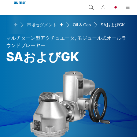
+
+
ション
市場セグメント
Oil & Gas
SAおよびGK
検索
Global
製品
マルチターン型アクチュエータ, モジュール式オールラ
ヨーロッパ
ソリューション
ウンドプレーヤー
SAおよびGK
ダウンロード
アジア・太平洋地域
サービス
北米
弊社概要
連絡先