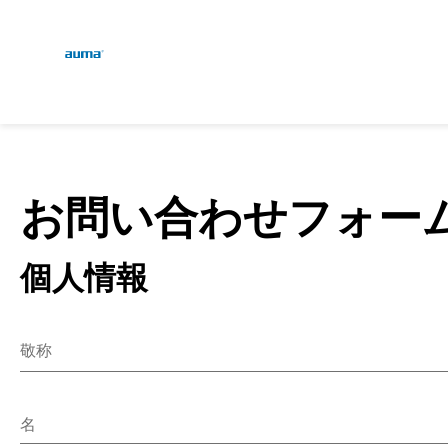
Global
検索
ヨーロッパ
お問い合わせフォー
個人情報
アジア・太平洋地域
敬称
北米
MR.
MS.
名
雑多な