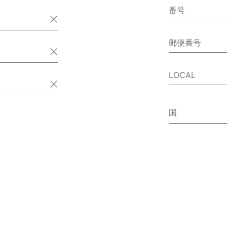
番号
郵便番号
LOCAL
国
アイスラ
アイルラ
アゼルバ
アフガニ
アメリカ
アラブ首