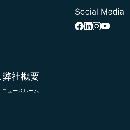
ナ
Social Media
スタン
イ
ル
ア
ィニ
ア
ア
バドル
ス
弊社概要
ラリア
リア
ド諸島
ニュースルーム
領カリブ
ルデ