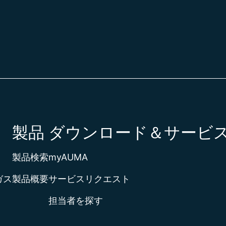
ウクライ
ウズベキ
ウルグア
エクアド
エジプト
エストニ
エスワテ
エチオピ
エリトリ
エルサル
製品
ダウンロード＆サービ
オースト
オースト
オーラン
製品検索
myAUMA
オマーン
オランダ
ガス
製品概要
サービスリクエスト
オランダ
担当者を探す
ガーナ
カーボベ