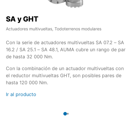
SA y GHT
S
Actuadores multivueltas, Todoterrenos modulares
Ac
Con la serie de actuadores multivueltas SA 07.2 – SA
Cu
16.2 / SA 25.1 – SA 48.1, AUMA cubre un rango de par
re
de hasta 32 000 Nm.
co
co
Con la combinación de un actuador multivueltas con
pe
el reductor multivueltas GHT, son posibles pares de
Ir
hasta 120 000 Nm.
Ir al producto