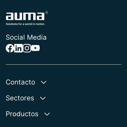
Social Media
Contacto
AUMA Riester
Sectores
GmbH & Co. KG
Aumastr. 1
Agua
Productos
79379 Muellheim | Germany
Petróleo & gas