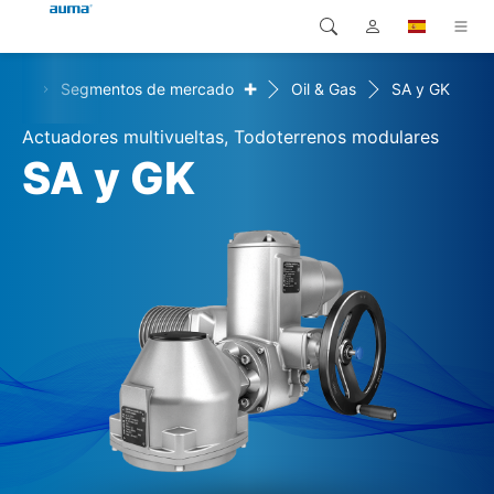
+
+
s
Segmentos de mercado
Oil & Gas
SA y GK
Búsqueda
Global
Productos
Actuadores multivueltas, Todoterrenos modulares
Europa
Soluciones
SA y GK
Descargas
Asia y Pacífico
Servicio
Norteamérica
Empresa
Contacto