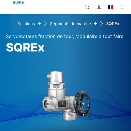
+
+
ome
Solutions
Segments de marché
SQREx
Recherche
Global
Produits
Servomoteurs fraction de tour, Modulaire à tout faire
Europe
Solutions
SQREx
Téléchargements
Asie et Océanie
SAV support
Amérique du Nord
Entreprise
Contact