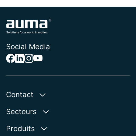
Social Media
Contact
AUMA Riester
Secteurs
GmbH & Co. KG
Aumastr. 1
Secteur des eaux
Produits
79379 Muellheim | Allemagne