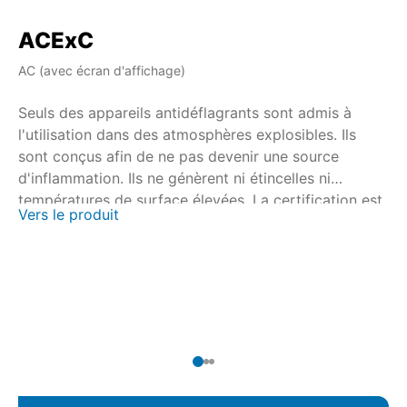
ACExC
A
AC (avec écran d'affichage)
AM
Seuls des appareils antidéflagrants sont admis à
Se
l'utilisation dans des atmosphères explosibles. Ils
l'
sont conçus afin de ne pas devenir une source
so
d'inflammation. Ils ne génèrent ni étincelles ni
d'
températures de surface élevées. La certification est
te
Vers le produit
Ve
effectuée en collaboration avec les organismes
ef
agréés de certification nationaux et internationaux.
ag
Pour les servomoteurs multitours SAEx/SAREx 07.2 –
Po
SAEx/SAREx 16.2 et les servomoteurs fraction de
SA
tour SQEx/SQREx 05.2 – SQEx/SQREx 14.2, la
to
commande de servomoteur AUMATIC ACExC 01.2 est
co
disponible avec commande locale intégrée.
01