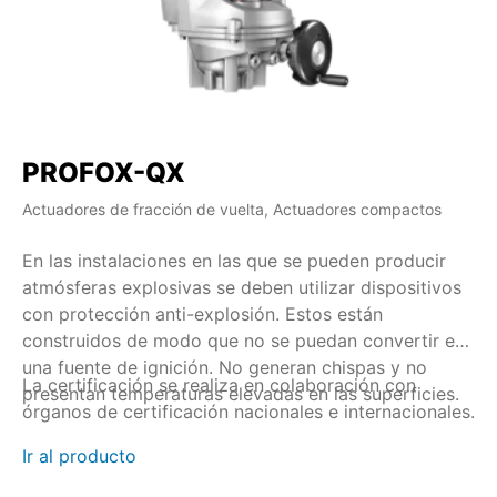
PROFOX-QX
Actuadores de fracción de vuelta, Actuadores compactos
En las instalaciones en las que se pueden producir
atmósferas explosivas se deben utilizar dispositivos
con protección anti-explosión. Estos están
construidos de modo que no se puedan convertir en
una fuente de ignición. No generan chispas y no
La certificación se realiza en colaboración con
presentan temperaturas elevadas en las superficies.
órganos de certificación nacionales e internacionales.
Ir al producto