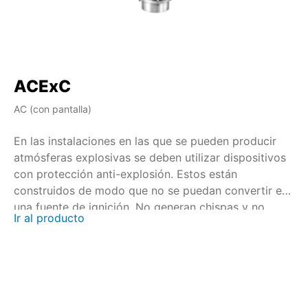
ACExC
A
AC (con pantalla)
AM 
En las instalaciones en las que se pueden producir
En
atmósferas explosivas se deben utilizar dispositivos
at
con protección anti-explosión. Estos están
co
construidos de modo que no se puedan convertir en
co
una fuente de ignición. No generan chispas y no
un
Ir al producto
Ir
presentan temperaturas elevadas en las superficies.
pr
La certificación se realiza en colaboración con
La
órganos de certificación nacionales e internacionales.
ór
Para los actuadores multivueltas SAEx/SAREx 07.2 –
Pa
SAEx/SAREx 16.2 y los actuadores de fracción de
SA
vuelta SQEx/SQREx 05.2 – SQEx/SQREx 14.2 se
vu