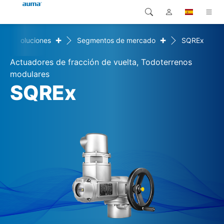
+
+
Soluciones
Segmentos de mercado
SQREx
Búsqueda
Global
Productos
Actuadores de fracción de vuelta, Todoterrenos
Europa
Soluciones
modulares
SQREx
Descargas
Asia y Pacífico
Servicio
Norteamérica
Empresa
Contacto