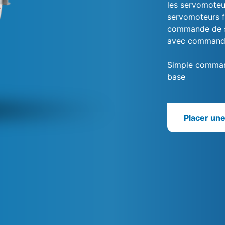
les servomoteu
servomoteurs f
commande de s
avec commande 
Simple command
base
Placer un