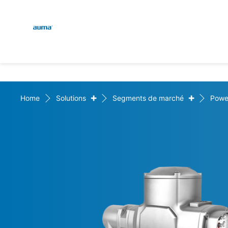
Global
Recherche
Europe
+
+
Home
Solutions
Segments de marché
Powe
Asie et Océanie
Amérique du Nord