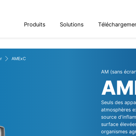
Produits
Solutions
Téléchargeme
English
Deutsch
r
AMExC
AM (sans écran
AM
Seuls des appar
atmosphères exp
source d'inflam
surface élevées
organismes agré