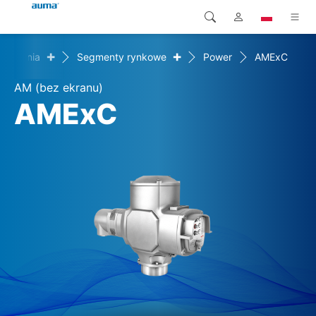
+
+
wiązania
Segmenty rynkowe
Power
AMExC
Wyszukaj
Global
Produkty
AM (bez ekranu)
Europa
Rozwiązania
AMExC
Pliki do pobrania
Azja i Pacyfik
Serwis
Ameryka Północna
Przedsiębiorstwo
Kontakt