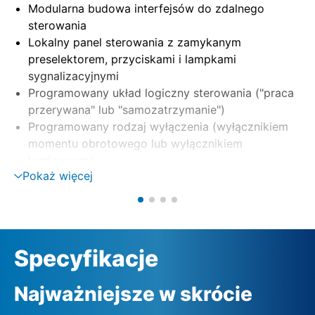
Modularna budowa interfejsów do zdalnego
sterowania
Lokalny panel sterowania z zamykanym
preselektorem, przyciskami i lampkami
sygnalizacyjnymi
Programowany układ logiczny sterowania ("praca
przerywana" lub "samozatrzymanie")
Programowany rodzaj wyłączenia (wyłącznikiem
momentu obrotowego lub wyłącznikiem
krańcowym)
Pokaż więcej
Możliwość oddzielnego montażu na uchwycie
ściennym
Sterowanie silnikiem za pomocą styczników
nawrotnych lub tyrystorów (opcja)
Monitorowanie fazy z automatyczną korekcją fazy
Specyfikacje
Zewnętrzne zasilanie 24 VDC (opcja)
Najważniejsze w skrócie