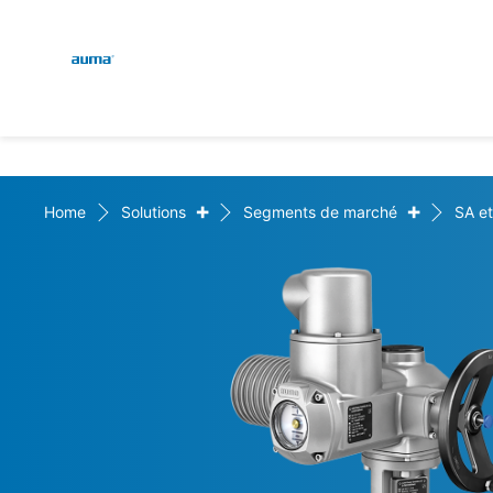
Global
Recherche
Europe
+
+
Home
Solutions
Segments de marché
SA et
Asie et Océanie
Amérique du Nord