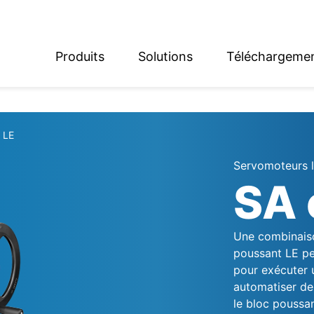
Produits
Solutions
Téléchargeme
English
Deutsch
 LE
Servomoteurs li
SA 
Une combinaiso
poussant LE pe
pour exécuter
automatiser des
le bloc poussa